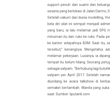
support penuh dari suami dan keluarga
swasta yang berlokasi di Jalan Darmo, Sur
Setelah vakum dari dunia modelling, Viv
bela diri silat ini sempat menjadi ad
yang baru, ia lalu melamar jadi SPG 
minuman itu dari ruko ke ruko. Pada 
ke kantor wilayahnya BSM. Saat itu, 
tersebut,” kenangnya. Mengetahui ad
melamar pekerjaan. Lusanya, ia dipang
tempat itu belum hilang. Seorang petu
sebagai satpam. "Berhubung lagi butuhka
satpam per April 2017. Setelah namany
diundang ke acara talkshow di berbaga
semakin bertambah. Wanita yang suka m
saat. Sumber: liputan6.com