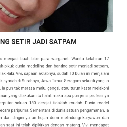
NG SETIR JADI SATPAM
rus menjadi buah bibir para warganet. Wanita kelahiran 17
uk-pikuk dunia modelling dan banting setir menjadi satpam,
aki-laki. Vivi, sapaan akrabnya, sudah 10 bulan ini menjalani
 syariah di Surabaya, Jawa Timur. Seragam sekuriti yang ia
 Ia pun tak merasa malu, gengsi, atau turun kasta melakoni
jaan yang dilakukan itu halal, maka apa pun jenis profesinya
erputar haluan 180 derajat tidaklah mudah. Dunia model
cara paripurna. Sementara di dunia satuan pengamanan, ia
ri dan dinginnya air hujan demi melindungi karyawan dan
an saat ini telah dipikirkan dengan matang. Vivi mendapat