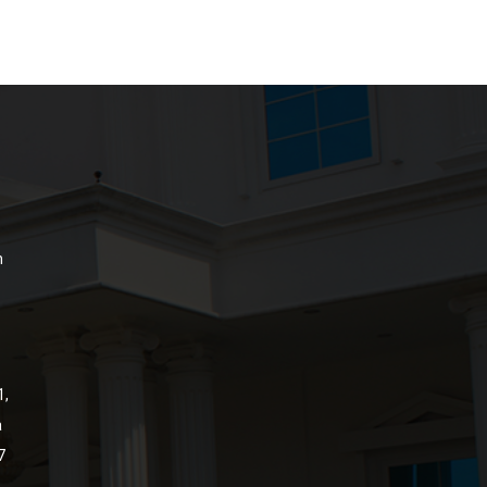
n
1,
a
7