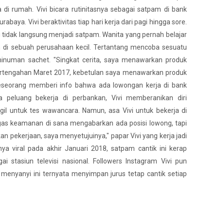
 di rumah. Vivi bicara rutinitasnya sebagai satpam di bank
abaya. Vivi beraktivitas tiap hari kerja dari pagi hingga sore.
i tidak langsung menjadi satpam. Wanita yang pernah belajar
min di sebuah perusahaan kecil. Tertantang mencoba sesuatu
minuman sachet. "Singkat cerita, saya menawarkan produk
pertengahan Maret 2017, kebetulan saya menawarkan produk
seseorang memberi info bahwa ada lowongan kerja di bank
a peluang bekerja di perbankan, Vivi memberanikan diri
gil untuk tes wawancara. Namun, asa Vivi untuk bekerja di
gas keamanan di sana mengabarkan ada posisi lowong, tapi
n pekerjaan, saya menyetujuinya," papar Vivi yang kerja jadi
a viral pada akhir Januari 2018, satpam cantik ini kerap
i stasiun televisi nasional. Followers Instagram Vivi pun
enyanyi ini ternyata menyimpan jurus tetap cantik setiap