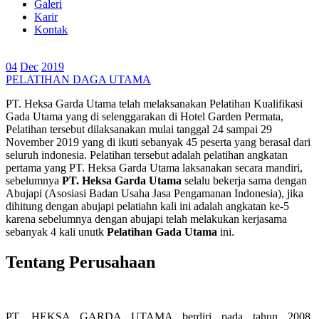
Galeri
Karir
Kontak
04
Dec
2019
PELATIHAN DAGA UTAMA
PT. Heksa Garda Utama telah melaksanakan Pelatihan Kualifikasi
Gada Utama yang di selenggarakan di Hotel Garden Permata,
Pelatihan tersebut dilaksanakan mulai tanggal 24 sampai 29
November 2019 yang di ikuti sebanyak 45 peserta yang berasal dari
seluruh indonesia. Pelatihan tersebut adalah pelatihan angkatan
pertama yang PT. Heksa Garda Utama laksanakan secara mandiri,
sebelumnya
PT. Heksa Garda Utama
selalu bekerja sama dengan
Abujapi (Asosiasi Badan Usaha Jasa Pengamanan Indonesia), jika
dihitung dengan abujapi pelatiahn kali ini adalah angkatan ke-5
karena sebelumnya dengan abujapi telah melakukan kerjasama
sebanyak 4 kali unutk
Pelatihan Gada Utama
ini.
Tentang Perusahaan
PT. HEKSA GARDA UTAMA berdiri pada tahun 2008,